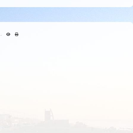
 la route, on
On ne peut se
, de la jauge
ssieds sur le
.
our sera-t-il
nous narguer,
is au doigt.
'ambulance et
Sur la route,
 Le chemin à
se de plus en
oindre bruit.
e peut sortir
e ne dit mot,
talisé, c'est
e en panne ?
h déjà ! Tout