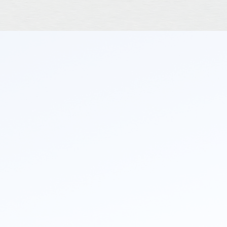
ait obéir. Sa
 crevée. Vous
u'une grande
xcusai de mon
nt, une bonne
 pas du tout.
 remplacer la
 de me sauver
ouris avaient
dent avait pu
t mon tour de
emande vient
 frontière du
son. De plus,