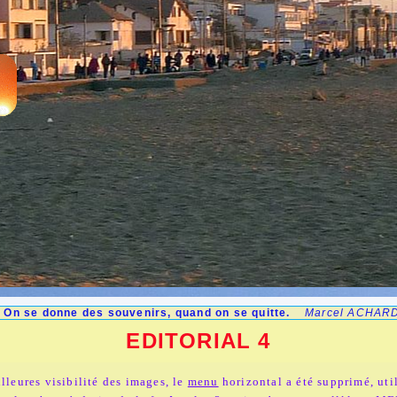
On se donne des souvenirs, quand on se quitte.
Marcel ACHAR
EDITORIAL 4
lleures visibilité des images, le
menu
horizontal a été supprimé, uti