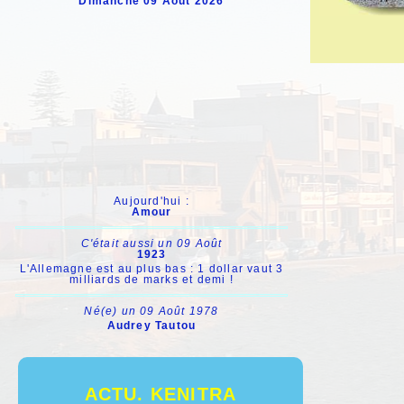
Dimanche 09 Août 2026
Précédem
de me voir à
- Quel est v
- Port-Lyaut
- Ah! dit-il,
Ce lieutenan
de compte, j
amie, Mme Au
Aujourd'hui :
Amour
de Jeannette
revoir. Je 
C'était aussi un 09 Août
1923
m'invita à d
L'Allemagne est au plus bas : 1 dollar vaut 3
milliards de marks et demi !
d'ouvrir une
elle. Après
Né(e) un 09 Août 1978
Audrey Tautou
tranquilleme
j'avais de 
hauteur, me 
ACTU. KENITRA
- Que me veu