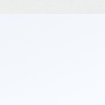
comme un beau diable, j'en vins à me demander s'il me fall
, il m'obligea à me ranger sur le bord de la route.
se-t-il, Monsieur ? Dis-je d'un air renfrogné.
ue vous êtes en danger, Mademoiselle ! Vous avez une roue
ller bien loin comme ça ! Je m'aperçois, en effet, q
vient d'être évitée. Prenant un air plus conciliant, je m'e
Je le remerciais de son intervention inopinée. Normaleme
 se rend compte en conduisant que son
véhicule tangue. Moi,
e conductrice j'étais ! Il demanda à son chauffeur de me
 Ce geste me donna confiance envers l'homme.
nfuse ! Dis-je en le remerciant d'un ton affable. Vous venez
chambre à air était inutilisable. On aurait dit que des s
t le caoutchouc. L'adjudant n'en revenait pas. Un grave acci
râce à la vigilance d'un inconnu qui passait sur ma route.
, toujours une équipe en place. Je suis de service. C'es
urgences continuent leur farandole. Cette fois, la d
 Ce régiment de tirailleurs marocains se trouve basé à la
ol. Ce campement militaire est très éloigné de notre garni