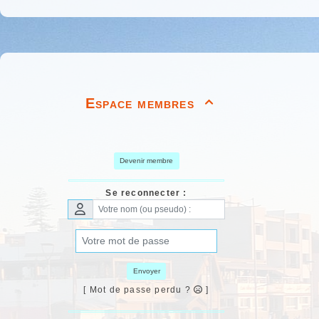
l'endroit es
remarque des
risquer la n
d'huile et d
siège avant.
Espace membres
aussi simple

nous arrivo
C'est très d
l'on repart 
Devenir membre
Au départ d'
aucun potea
Se reconnecter :
parcourir no
plus que la 
Nous roulons
seul. C'est 
Envoyer
espérant com
[ Mot de passe perdu ?
]
indéniable.
Nous essayon