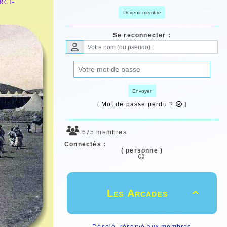
ERCI-
Devenir membre
Se reconnecter :
Envoyer
[ Mot de passe perdu ?
]
675 membres
Connectés :
( personne )
Les Arcades

Désolé, réservé aux membres