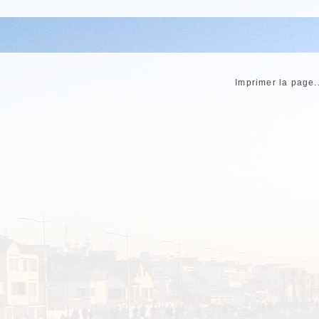
t désert et sans âmes qui vivent. Seulement, très loin de
 installations de bidonvilles, occupés par les indigènes. 
uit de peur de se faire attaquer. Après vérification du moteur
u plein d'essence, ma coéquipière prend le volant. Je m'a
Imprimer la page..
 L'après-midi est bien avancé. Le ciel parait clément. Le ret
 ? Après une longue route où la chaleur de l'été semble 
ns au camp à la nuit tombée. Le malade souffre d'un panar
ouloureux et des soins sont nécessaires. On l'installe dans l
pour l'hôpital.
Arbaoua
, la nuit nous surprend. La lune est restée cachée. 
u électrique, pas même de lampadaires à des kilomètres.
us semble long et l'espoir d'arriver sans encombre s'amenui
nuit s' avance. Silencieuses, nous sommes à l'affût du m
 en silence. Le malade est enfermé dans l'ambulance et n
un soldat marocain enrôlé dans l'année française. Ma collègu
me moi que tout ira bien. Le malade a besoin d'être hospi
 Que doit-on faire d'un soldat malade dans une ambulanc
s de ne pas y penser. Mais la réalité est devant nous. 23 