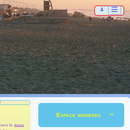
D
Espace membres

lisez le
menu