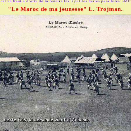
ical en haut à droite de la fenêtre les 3 petites barres parallèles. -M
"Le Maroc de ma jeunesse" L. Trojman.