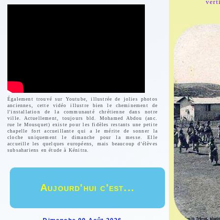
vert
Également trouvé sur Youtube, illustrée de jolies photos
anciennes, cette vidéo illustre bien le cheminement de
l'installation de la communauté chrétienne dans notre
ville. Actuellement, toujours bld. Mohamed Abdou (anc.
rue le Mousquet) existe pour les fidèles restants une petite
chapelle fort accueillante qui a le mérite de sonner la
cloche uniquement le dimanche pour la messe. Elle
accueille les quelques européens, mais beaucoup d'élèves
subsahariens en étude à Kénitra.
Aujourd'hui c'est...