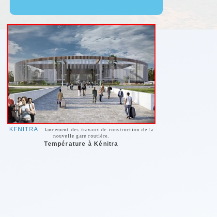
Gesticulant 
vitre baissée
- Que se pas
- Je pense q
ne pouvez a
catastrophe 
entêtement. 
conductrice
Quelle piètr
roue crevée.
- Je suis co
KENITRA
:
lancement des travaux de construction de la
nouvelle gare routière.
la vie ! La 
Température à Kénitra
grignoté tou
être évité g
À la caserne
garde. Les 
d'
Arbaoua
.
Maroc-espagn